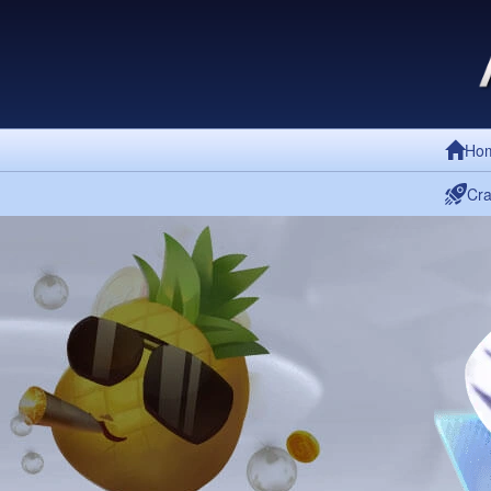
Ho
Cr