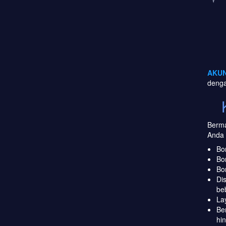
AKUN
denga
Berma
Anda 
Bo
Bo
Bo
Di
be
La
Be
hi