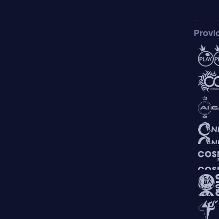
Provi