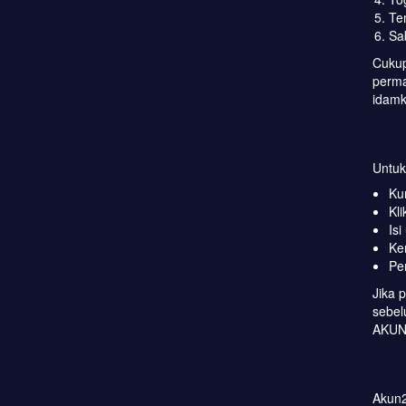
Te
Sa
Cukup
perma
idamk
Untuk
Ku
Kl
Is
Ke
Pe
Jika 
sebel
AKUN2
Akun2