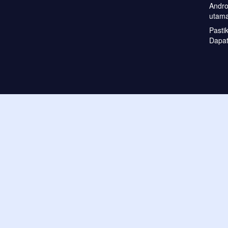
Andro
utama
Pasti
Dapat