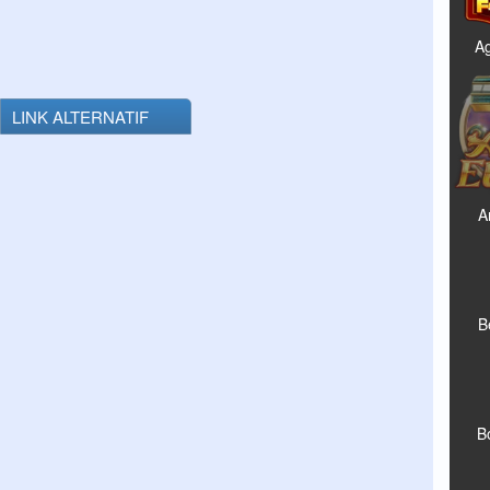
Ag
LINK ALTERNATIF
A
B