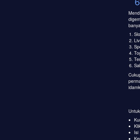
Toge
membe
lainny
6
Menda
digem
banya
Slo
Li
Sp
To
Te
Sa
Cukup
perma
idamk