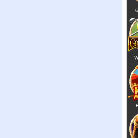
G
W
B