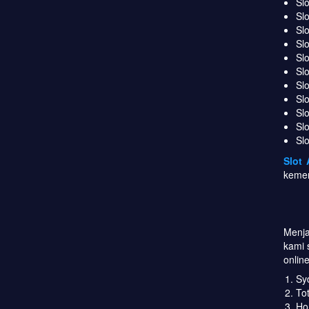
Anda 
terga
Sl
Sl
Sl
Sl
Sl
Sl
Slo
Slo
Sl
Sl
Sl
Slo
Slo
Sl
Slot
kemen
Menja