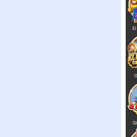
El
G
Gi