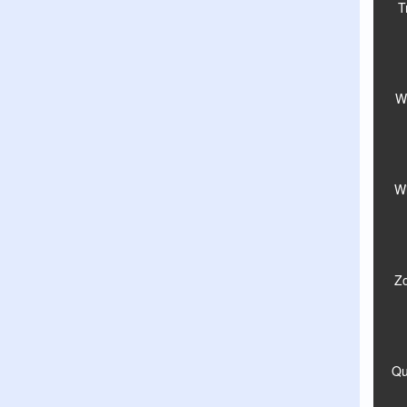
Th
T
Wh
Wi
Zo