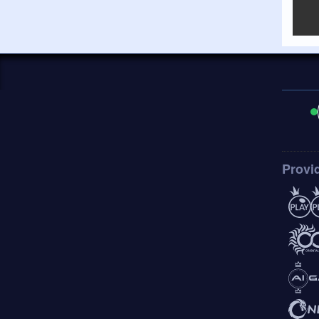
Qu
Provi