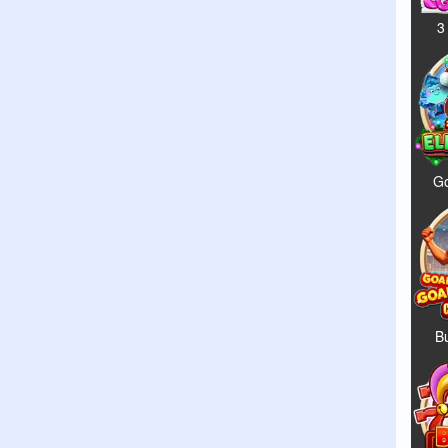
3
Go
Bu