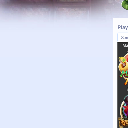
Play
Se
Ma