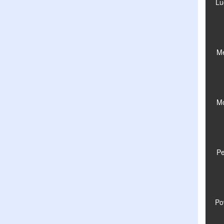
L
Lu
Me
Mo
Pe