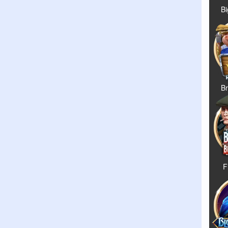
Bi
Br
F