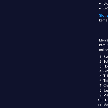
Slo
Sl
Slot
kemen
Menja
kami 
onlin
Sy
To
Ho
Si
TH
To
Ch
Ja
Ma
Hk
Ma