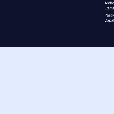
Andro
utama
Pasti
Dapat