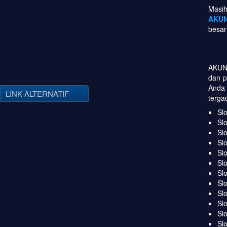
Masih
AKUN
besar
AKUN2
dan p
Anda 
LINK ALTERNATIF
terga
Sl
Sl
Sl
Sl
Sl
Sl
Slo
Slo
Sl
Sl
Sl
Slo