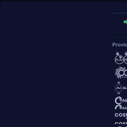
Provi