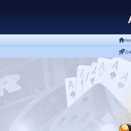
Ho
Cr