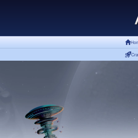
Ho
Cr